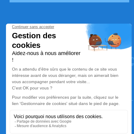
Pompes Funèbres Beuze
Nos équipes vous aident à honorer la mémoire de la personn
son souvenir dans le respect de ses volontés, de ses valeurs 
son dernier voyage.
Nos agences
Pompes Funèbres Beuze
04 70 28 47 84
beuzemontlucon@gmail.com
19 Avenue Pierre Villon - 03100 - Montluçon
5/5 - 318 avis