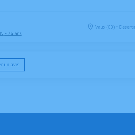
-
Vaux (03)
Deserti
ON
- 76 ans
r un avis