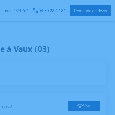
04 70 28 47 84
Demande de devis
anence 24/24 7j/7
SERVICES AUX FAMILLES
ESPACES HOMMAGES
e à Vaux (03)
Voir
nes (03)