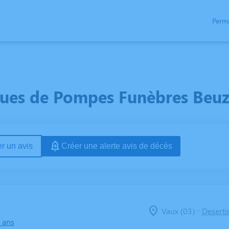
Perm
AIRES / FLEURS
CERCUEILS
NOS AGENCES
CHAMBRES FUNERAIRES
ues de Pompes Funèbres Beuz
r un avis
Créer une alerte avis de décès
-
Vaux (03)
Deserti
 ans