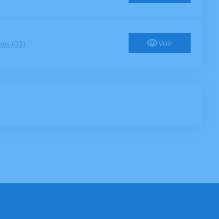
Voir
nes (03)