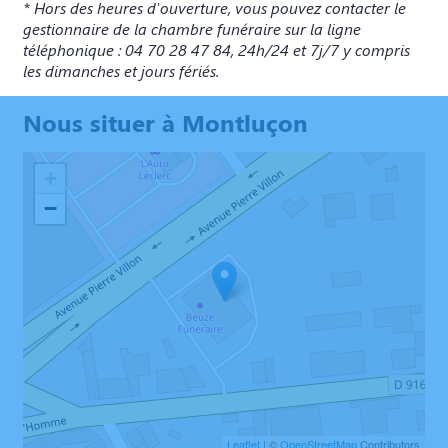
* Hors des heures d'ouverture, vous pouvez contacter le
gestionnaire de la chambre funéraire sur la ligne
téléphonique : 04 70 28 47 84, 24h/24 et 7j/7 y compris
les dimanches et jours fériés.
Nous situer à Montluçon
+
−
Leaflet
| ©
OpenStreetMap
Contributors