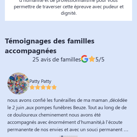
permettre de traverser cette épreuve avec pudeur et
dignité.
Témoignages des familles
accompagnées
25 avis de familles
5/5
Patty Patty
nous avons confié les funérailles de ma maman ,décédée
U
le 2 juin ,aux pompes funèbres Beuze. Tout au long de de
a
ce douloureux cheminement nous avons été
p
accompagnés avec énormément d'humanité,à l'écoute
é
permanente de nos envies et avec un souci permanent de
r
répondre à nos attentes. Dans ces moments difficiles
h