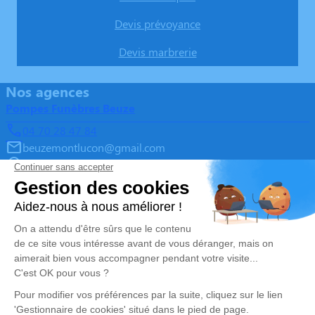
Devis prévoyance
Devis marbrerie
Nos agences
Pompes Funèbres Beuze
04 70 28 47 84
beuzemontlucon@gmail.com
19 Avenue Pierre Villon - 03100 - Montluçon
5/5 - 318 avis
Pompes Funèbres Beuze
02 48 56 18 18
beuzefuneraire@gmail.com
44 Route de Chateaumeillant - 18270 - Culan
5/5 - 25 avis
Pompes Funèbres Beuze