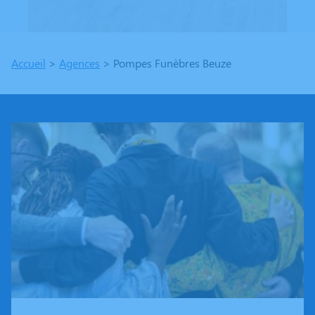
Accueil
>
Agences
>
Pompes Funèbres Beuze