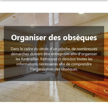
Aller
ORGANISER DES OBSÈQUES
au
contenu
PRÉVOIR SES OBSÈQUES
ARTICLES FUNÉRAIRES / FLEURS
CERCUEILS
Organiser des obsèques
NOS AGENCES
Dans le cadre du décès d’un proche, de nombreuses
CHAMBRES FUNERAIRES
BOUSSAC
démarches doivent être entreprises afin d’organiser
les funérailles. Retrouvez ci-dessous toutes les
SERVICES AUX FAMILLES
BOUSSAC-BOURG
informations nécessaires afin de comprendre
CULAN
l’organisation des obsèques.
ESPACES HOMMAGES
CULAN
MONTLUÇON
PRÉVERANGES
MONTLUÇON