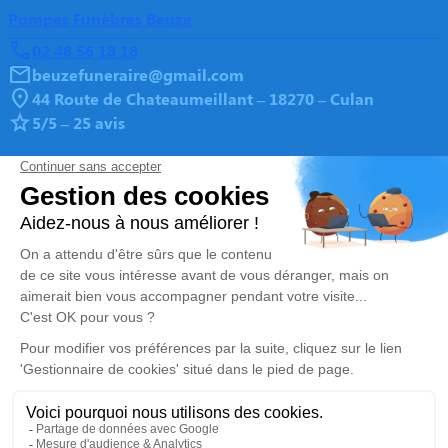
Pompes Funèbres Beuze
02 48 56 18 18
beuzefuneraire@gmail.com
44 Route de Chateaumeillant – 18270 – Culan
5/5 – 25 avis
Pompes Funèbres Beuze
05 55 65 05 55
beuzefuneraire@gmail.com
2, Rue de la République – 23600 – Boussac
4.9/5 – 139 avis
Nos Services
Liens utiles
Organiser des obsèques-v2
Avis de décès
Monuments funéraires
Demande de rendez-vous
en agence
Services aux familles
Mentions légales
Politique de traitement des données personnelles
Politique d’utilisation des cookies