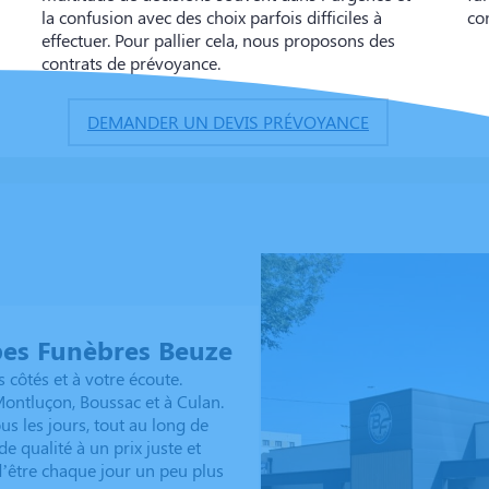
la confusion avec des choix parfois difficiles à
co
effectuer. Pour pallier cela, nous proposons des
contrats de prévoyance.
DEMANDER UN DEVIS PRÉVOYANCE
es Funèbres Beuze
côtés et à votre écoute.
ntluçon, Boussac et à Culan.
s les jours, tout au long de
e qualité à un prix juste et
’être chaque jour un peu plus