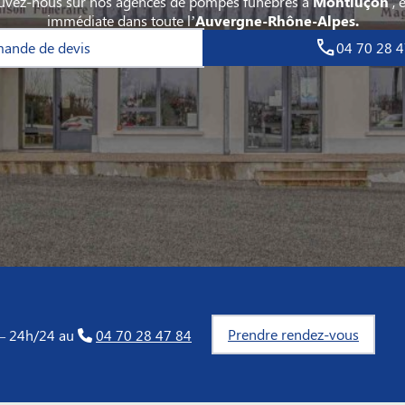
ouvez-nous sur nos agences de pompes funèbres à
Montluçon
,
e
immédiate dans toute l’
Auvergne-Rhône-Alpes.
ande de devis
04 70 28 4
Prendre rendez-vous
 – 24h/24 au
04 70 28 47 84