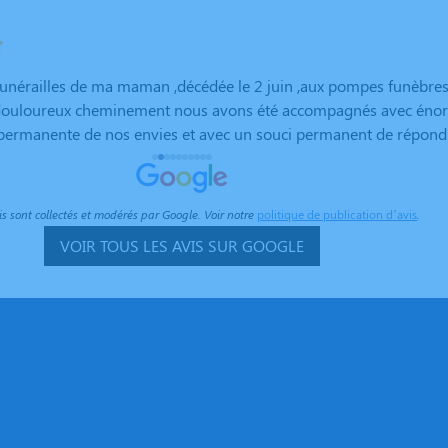
funérailles de ma maman ,décédée le 2 juin ,aux pompes funèbres
e douloureux cheminement nous avons été accompagnés avec én
 permanente de nos envies et avec un souci permanent de répond
ents difficiles l’accompagnement est primordial, tant sur la mise
 tout l’aspect administratif qui découle de cette situation. La cé
mément à nos souhaits avec un souci permanent de respect et d’h
is sont collectés et modérés par Google. Voir notre
politique de publication d’avis
.
pompes funèbres Beuze d’avoir accompagné ma maman dans sa d
VOIR TOUS LES AVIS SUR GOOGLE
de respect et d’humanité, dans cette difficile épreuve pour tout
e l’assistance que vous nous avez apporté sans omettre votre dispo
ondérables de dernière minute.