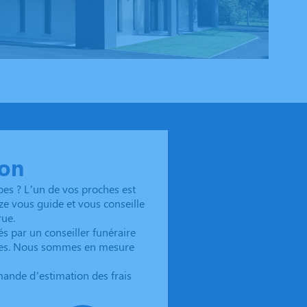
çon
es ? L’un de vos proches est
ze vous guide et vous conseille
rue.
 par un conseiller funéraire
ques. Nous sommes en mesure
mande d’estimation des frais