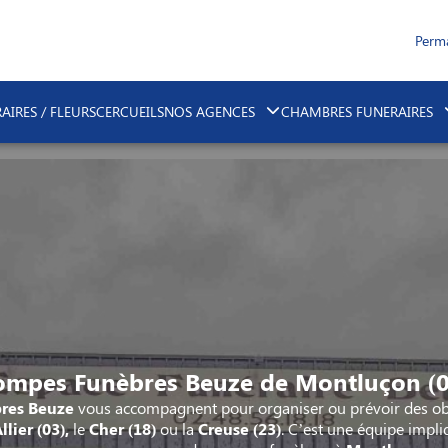
Perm
AIRES / FLEURS
CERCUEILS
NOS AGENCES
CHAMBRES FUNERAIRES
ompes Funèbres Beuze de Montluçon (0
res Beuze
vous accompagnent pour organiser ou prévoir des ob
llier
(03),
le
Cher (18)
ou la
Creuse (23)
. C’est une équipe impli