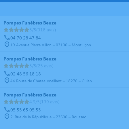
Pompes Funèbres Beuze
5/5
(318 avis)
04 70 28 47 84
19 Avenue Pierre Villon – 03100 – Montluçon
Pompes Funèbres Beuze
5/5
(25 avis)
02 48 56 18 18
44 Route de Chateaumeillant – 18270 – Culan
Pompes Funèbres Beuze
4.9/5
(139 avis)
05 55 65 05 55
2, Rue de la République – 23600 – Boussac