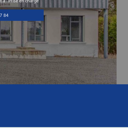
t à
. Prise en charge
7 84