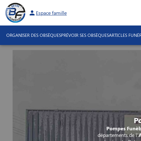
Aller
au
Espace famille
contenu
ORGANISER DES OBSÈQUES
PRÉVOIR SES OBSÈQUES
ARTICLES FUNÉR
P
Pompes Funèb
départements de l’
A