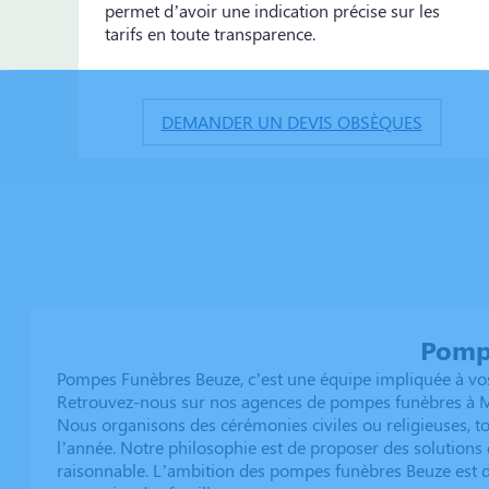
permet d’avoir une indication précise sur les
tarifs en toute transparence.
DEMANDER UN DEVIS OBSÈQUES
Pomp
Pompes Funèbres Beuze, c’est une équipe impliquée à vos 
Retrouvez-nous sur nos agences de pompes funèbres à Mo
Nous organisons des cérémonies civiles ou religieuses, tou
l’année. Notre philosophie est de proposer des solutions d
raisonnable. L’ambition des pompes funèbres Beuze est d