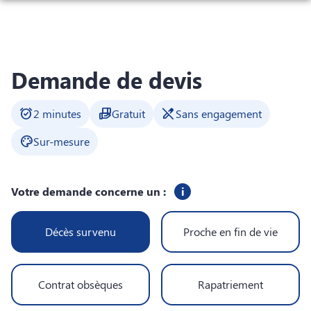
Aller
ORGANISER DES OBSÈQUES
au
contenu
PRÉVOIR SES OBSÈQUES
ARTICLES FUNÉRAIRES / FLEURS
Demande de devis
CERCUEILS
alarm_on
hand_package
edit_off
2 minutes
Gratuit
Sans engagement
NOS AGENCES
palette
Sur-mesure
CHAMBRES FUNERAIRES
BOUSSAC
SERVICES AUX FAMILLES
BOUSSAC-BOURG
CULAN
Votre demande concerne un :
i
ESPACES HOMMAGES
CULAN
MONTLUÇON
Décès survenu
Proche en fin de vie
PRÉVERANGES
MONTLUÇON
Contrat obsèques
Rapatriement