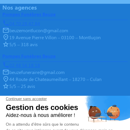
Nos agences
Pompes Funèbres Beuze
04 70 28 47 84
beuzemontlucon@gmail.com
19 Avenue Pierre Villon – 03100 – Montluçon
5/5 – 318 avis
Pompes Funèbres Beuze
02 48 56 18 18
beuzefuneraire@gmail.com
44 Route de Chateaumeillant – 18270 – Culan
5/5 – 25 avis
Pompes Funèbres Beuze
05 55 65 05 55
beuzefuneraire@gmail.com
2, Rue de la République – 23600 – Boussac
4.9/5 – 139 avis