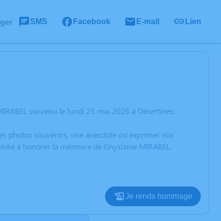
ager
SMS
Facebook
E-mail
Lien
MIRABEL survenu le lundi 25 mai 2026 à Desertines.
 des photos souvenirs, une anecdote ou exprimer vos
n dédié à honorer la mémoire de Ghyslaine MIRABEL.
Je rends hommage