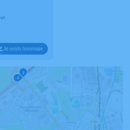
at
Je rends hommage
2
3