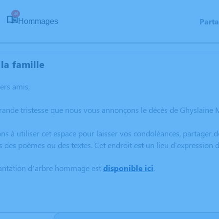
38
Part
Hommages
la famille
hers amis,
rande tristesse que nous vous annonçons le décès de Ghyslaine 
ns à utiliser cet espace pour laisser vos condoléances, partager
s des poèmes ou des textes. Cet endroit est un lieu d'expressio
lantation d’arbre hommage est
disponible ici
.