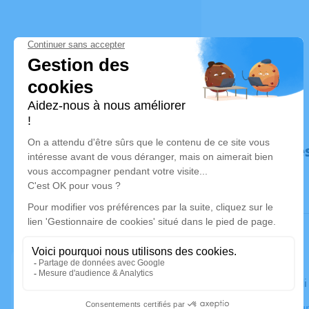
Déroulé de
Le vendred
Crématorium