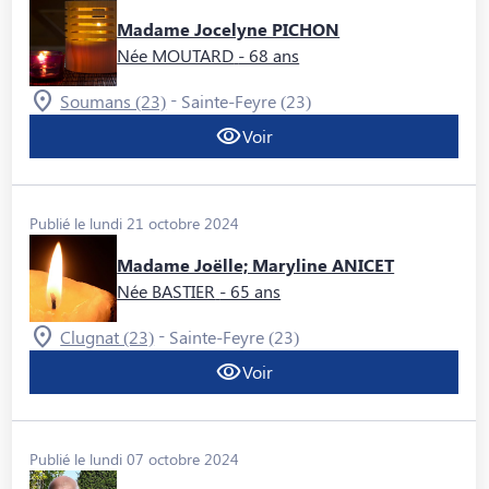
Madame Jocelyne PICHON
Née MOUTARD
- 68 ans
-
Soumans (23)
Sainte-Feyre (23)
Voir
Publié le lundi 21 octobre 2024
Madame Joëlle; Maryline ANICET
Née BASTIER
- 65 ans
-
Clugnat (23)
Sainte-Feyre (23)
Voir
Publié le lundi 07 octobre 2024