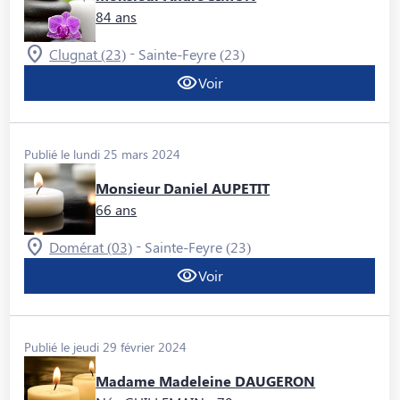
84 ans
-
Clugnat (23)
Sainte-Feyre (23)
Voir
Publié le lundi 25 mars 2024
Monsieur Daniel AUPETIT
66 ans
-
Domérat (03)
Sainte-Feyre (23)
Voir
Publié le jeudi 29 février 2024
Madame Madeleine DAUGERON