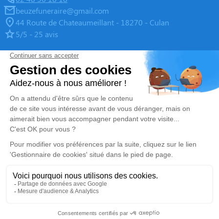
beuzefuneraire@gmail.com
44 Route de Chateaumeillant - 18270 - Culan
5/5 - 25 avis
Pompes Funèbres Beuze
05 55 65 05 55
beuzefuneraire@gmail.com
2, Rue de la République - 23600 - Boussac
4.9/5 - 139 avis
Nos Services
Liens utiles
Organiser des obsèques-v2
Avis de décès
Monuments funéraires
Demande de rendez-vous en
agence
Services aux familles
Mentions légales
Politique de traitement des données personnelles
Politique d’utilisation des cookies
Gestionnaire de cookies
Zone d'intervention