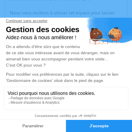
Nous vous invitons à utiliser cet espace pour laisser
vos condoléances, partager des photos souvenirs, une
anecdote ou exprimer vos pensées à travers des
poèmes ou des textes. Cet endroit est un lieu
d'expression dédié à honorer la mémoire de Jocelyne
PICHON.
Un service de plantation d’arbre hommage est
disponible ici
.
Je rends hommage
Cérémonie civile
lundi 06 janvier 2025 à 16h00
12
Crématorium de Montluçon de Domérat
68 Avenue Ambroise Croizat
Faire-part
Hommages
03410 Domérat