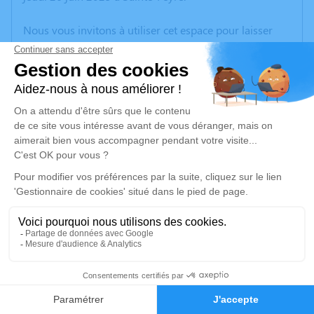
Nous vous invitons à utiliser cet espace pour laisser
vos condoléances, partager des photos souvenirs, une
anecdote ou exprimer vos pensées à travers des
poèmes ou des textes. Cet endroit est un lieu
d'expression dédié à honorer la mémoire de Michel
CHATELAIN.
Un service de plantation d’arbre hommage est
disponible ici
.
Je rends hommage
Cérémonie civile
mercredi 02 juillet 2025 à 09h30
1
Cimetiere de La Cellette
23350 La Cellette
Faire-part
Hommages