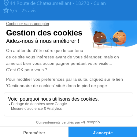
44 Route de Chateaumeillant - 18270 - Culan
5/5 - 25 avis
Pompes Funèbres Beuze
05 55 65 05 55
beuzefuneraire@gmail.com
2, Rue de la République - 23600 - Boussac
4.9/5 - 139 avis
Nos Services
Liens utiles
Organiser des obsèques-v2
Avis de décès
Monuments funéraires
Demande de rendez-vous en
agence
Services aux familles
Mentions légales
Politique de traitement des données personnelles
Politique d’utilisation des cookies
Gestionnaire de cookies
Zone d'intervention
Réalisation et référencement par