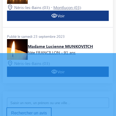
-
Néris-les-Bains (03)
Montluçon (03)
Voir
Publié le samedi 23 septembre 2023
Madame Lucienne MUNKOVITCH
Née FRANCILLON
- 91 ans
Néris-les-Bains (03)
Voir
Rechercher un avis