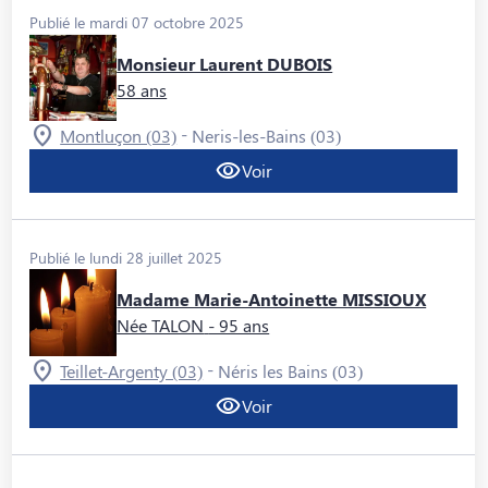
Publié le mardi 07 octobre 2025
Monsieur Laurent DUBOIS
58 ans
-
Montluçon (03)
Neris-les-Bains (03)
Voir
Publié le lundi 28 juillet 2025
Madame Marie-Antoinette MISSIOUX
Née TALON
- 95 ans
-
Teillet-Argenty (03)
Néris les Bains (03)
Voir