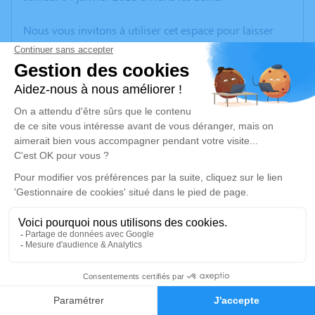
Nous vous invitons à utiliser cet espace pour laisser
vos condoléances, partager des photos souvenirs, une
anecdote ou exprimer vos pensées à travers des
poèmes ou des textes. Cet endroit est un lieu
d'expression dédié à honorer la mémoire de Georges
LANDRIEVE.
Un service de plantation d’arbre hommage est
disponible ici
.
Je rends hommage
Cérémonie religieuse
vendredi 10 janvier 2025 à 15h00
1
Eglise Saint-Pierre de Montluçon
Place Saint-Pierre
Faire-part
Hommages
03100 Montluçon