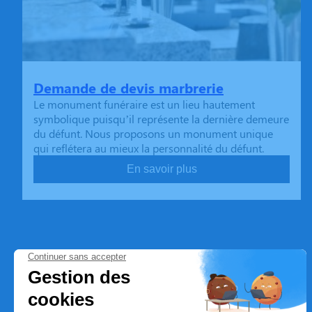
Demande de devis marbrerie
Le monument funéraire est un lieu hautement
symbolique puisqu’il représente la dernière demeure
du défunt. Nous proposons un monument unique
qui reflétera au mieux la personnalité du défunt.
En savoir plus