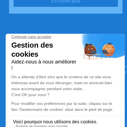
En savoir plus
Pompes Funèbres Beuze
Nos équipes vous aident à honorer la mémoire de la personn
son souvenir dans le respect de ses volontés, de ses valeurs 
son dernier voyage.
Nos agences
Pompes Funèbres Beuze
04 70 28 47 84
beuzemontlucon@gmail.com
19 Avenue Pierre Villon - 03100 - Montluçon