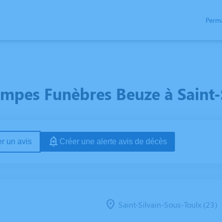
Perm
AIRES / FLEURS
CERCUEILS
NOS AGENCES
CHAMBRES FUNERAIRES
mpes Funèbres Beuze à Saint-S
r un avis
Créer une alerte avis de décès
Saint-Silvain-Sous-Toulx (23)