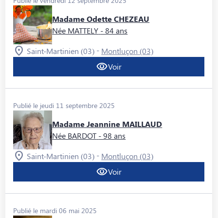
Publié le vendredi 12 septembre 2025
Madame Odette CHEZEAU
Née MATTELY
- 84 ans
-
Saint-Martinien (03)
Montluçon (03)
Voir
Publié le jeudi 11 septembre 2025
Madame Jeannine MAILLAUD
Née BARDOT
- 98 ans
-
Saint-Martinien (03)
Montluçon (03)
Voir
Publié le mardi 06 mai 2025