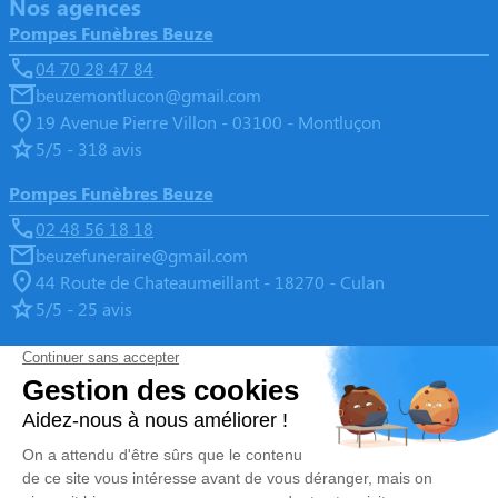
Nos agences
Pompes Funèbres Beuze
04 70 28 47 84
beuzemontlucon@gmail.com
19 Avenue Pierre Villon - 03100 - Montluçon
5/5 - 318 avis
Pompes Funèbres Beuze
02 48 56 18 18
beuzefuneraire@gmail.com
44 Route de Chateaumeillant - 18270 - Culan
5/5 - 25 avis
Pompes Funèbres Beuze
05 55 65 05 55
beuzefuneraire@gmail.com
2, Rue de la République - 23600 - Boussac
4.9/5 - 139 avis
Nos Services
Liens utiles