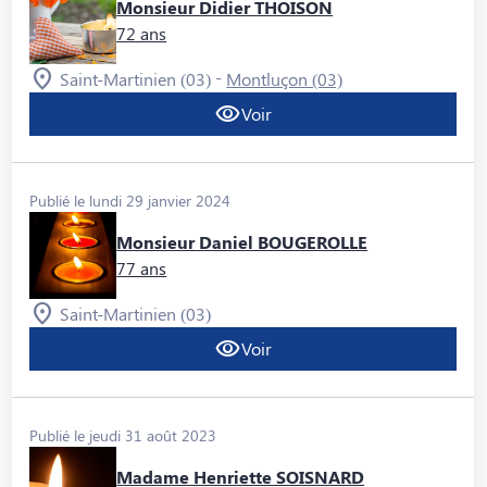
Monsieur Didier THOISON
72 ans
-
Saint-Martinien (03)
Montluçon (03)
Voir
Publié le lundi 29 janvier 2024
Monsieur Daniel BOUGEROLLE
77 ans
Saint-Martinien (03)
Voir
Publié le jeudi 31 août 2023
Madame Henriette SOISNARD