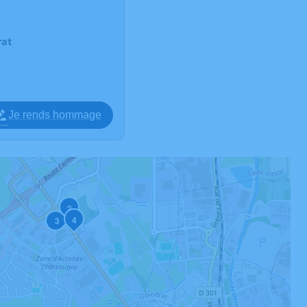
at
Je rends hommage
2
4
3