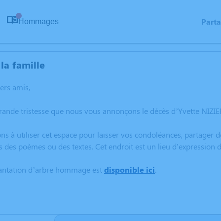
Part
Hommages
0
la famille
hers amis,
rande tristesse que nous vous annonçons le décès d’Yvette NIZI
ns à utiliser cet espace pour laisser vos condoléances, partager
s des poèmes ou des textes. Cet endroit est un lieu d'expression
lantation d’arbre hommage est
disponible ici
.