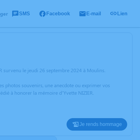
ager
SMS
Facebook
E-mail
Lien
ER survenu le jeudi 26 septembre 2024 à Moulins.
 des photos souvenirs, une anecdote ou exprimer vos
 dédié à honorer la mémoire d’Yvette NIZIER.
Je rends hommage