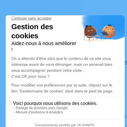
Déroulé de
Le mercred
Crématorium