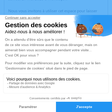
Nous vous invitons à utiliser cet espace pour laisser
vos condoléances, partager des photos souvenirs, une
anecdote ou exprimer vos pensées à travers des
poèmes ou des textes. Cet endroit est un lieu
d'expression dédié à honorer la mémoire d’Yvette
CHOLAIN.
Un service de plantation d’arbre hommage est
disponible ici
.
Je rends hommage
Cérémonie civile
Ce service se déroulera dans l'intimité familiale
2
Faire-part
Hommages
Je rends hommage