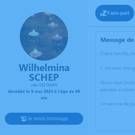
Faire-part
Message de 
Chère famille, c
Wilhelmina
C’est avec une g
SCHEP
Nous vous invito
née VELTMAN
pensées à traver
décédée le 9 mai 2024 à l'âge de 86
ans
Un service de p
Je rends hommage