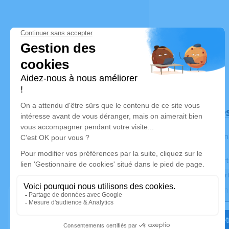
Déroulé de
Les inform
Activez une aler
Recevoir une aler
Je veux êtr