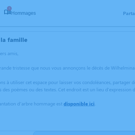
1
Part
Hommages
la famille
hers amis,
rande tristesse que nous vous annonçons le décès de Wilhelmina 
ns à utiliser cet espace pour laisser vos condoléances, partager
s des poèmes ou des textes. Cet endroit est un lieu d'expressio
lantation d’arbre hommage est
disponible ici
.