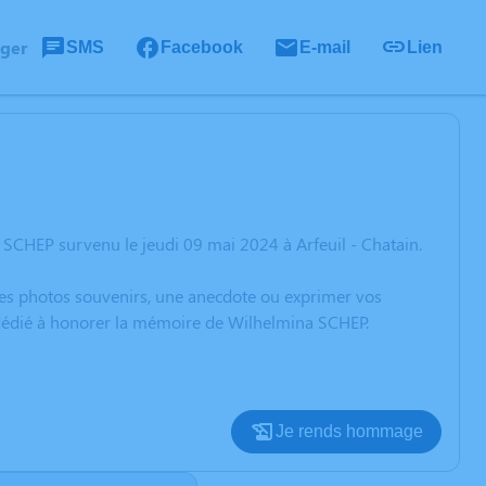
ager
SMS
Facebook
E-mail
Lien
SCHEP survenu le jeudi 09 mai 2024 à Arfeuil - Chatain.
 des photos souvenirs, une anecdote ou exprimer vos
n dédié à honorer la mémoire de Wilhelmina SCHEP.
Je rends hommage