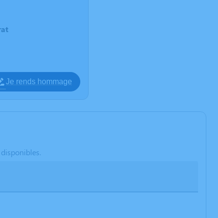
at
Je rends hommage
 disponibles.