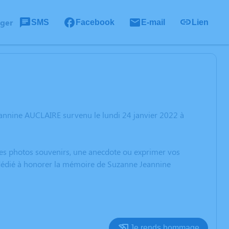
ager
SMS
Facebook
E-mail
Lien
annine AUCLAIRE survenu le lundi 24 janvier 2022 à
 des photos souvenirs, une anecdote ou exprimer vos
n dédié à honorer la mémoire de Suzanne Jeannine
Je rends hommage