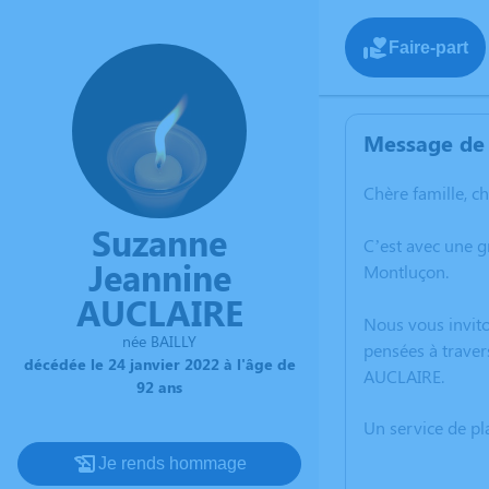
Faire-part
Message de 
Chère famille, c
Suzanne
C’est avec une 
Jeannine
Montluçon.
AUCLAIRE
Nous vous invito
née BAILLY
pensées à traver
décédée le 24 janvier 2022 à l'âge de
AUCLAIRE.
92 ans
Un service de p
Je rends hommage