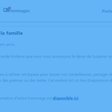
Part
Hommages
0
la famille
hers amis,
grande tristesse que nous vous annonçons le décès de Suzanne Je
ns à utiliser cet espace pour laisser vos condoléances, partager
s des poèmes ou des textes. Cet endroit est un lieu d'expressio
lantation d’arbre hommage est
disponible ici
.