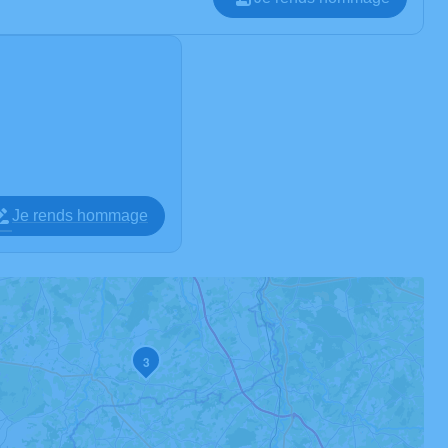
Je rends hommage
2
3