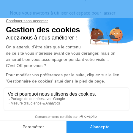
Nous vous invitons à utiliser cet espace pour laisser
vos condoléances, partager des photos souvenirs, une
anecdote ou exprimer vos pensées à travers des
poèmes ou des textes. Cet endroit est un lieu
d'expression dédié à honorer la mémoire de Suzanne
BUVAT.
Un service de plantation d’arbre hommage est
disponible ici
.
Je rends hommage
Cérémonie religieuse
mardi 09 janvier 2024 à 10h00
3
Église Sainte Marie de Marcillat-en-
Combraille
Faire-part
Hommages
03420 Marcillat-en-Combraille