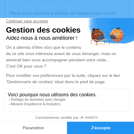
Nous vous invitons à utiliser cet espace pour laisser
vos condoléances, partager des photos souvenirs, une
anecdote ou exprimer vos pensées à travers des
poèmes ou des textes. Cet endroit est un lieu
d'expression dédié à honorer la mémoire de Suzanne
PRADINE.
Un service de plantation d’arbre hommage est
disponible ici
.
Je rends hommage
Cérémonie religieuse
jeudi 23 mars 2023 à 14h00
4
Église de Préveranges
18370 Préveranges
Faire-part
Hommages