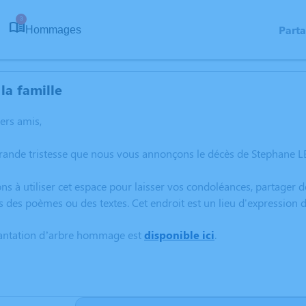
3
Part
Hommages
la famille
hers amis,
rande tristesse que nous vous annonçons le décès de Stephane L
ns à utiliser cet espace pour laisser vos condoléances, partager
s des poèmes ou des textes. Cet endroit est un lieu d'expressio
lantation d’arbre hommage est
disponible ici
.