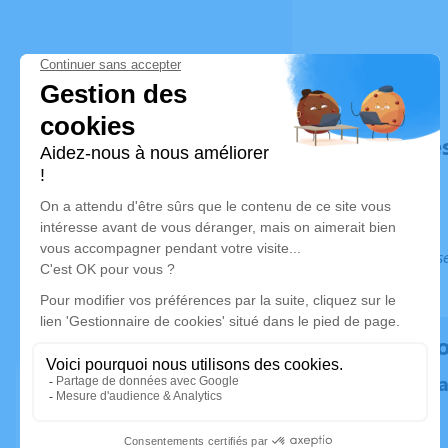
Déroulé de
Ce service s
Rendez h
Plantez un 