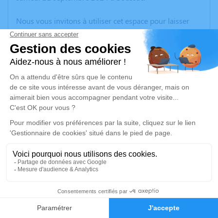
Nous vous invitons à utiliser cet espace pour laisser
vos condoléances, partager des photos souvenirs, une
anecdote ou exprimer vos pensées à travers des
poèmes ou des textes. Cet endroit est un lieu
d'expression dédié à honorer la mémoire de Solange
BOUILLOUX.
Un service de plantation d’arbre hommage est
disponible ici
.
Je rends hommage
Cérémonie religieuse
jeudi 26 septembre 2024 à 10h30
3
Église de Bétête
23270 Bétête
Faire-part
Hommages