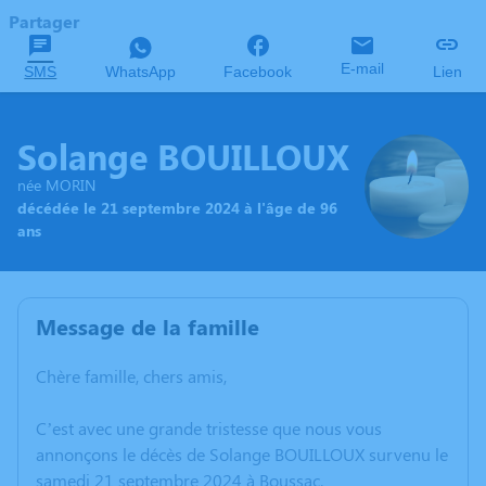
Partager
E-mail
SMS
WhatsApp
Facebook
Lien
Solange BOUILLOUX
née MORIN
décédée le 21 septembre 2024 à l'âge de 96
ans
Message de la famille
Chère famille, chers amis,
C’est avec une grande tristesse que nous vous
annonçons le décès de Solange BOUILLOUX survenu le
samedi 21 septembre 2024 à Boussac.