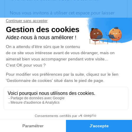
Nous vous invitons à utiliser cet espace pour laisser
vos condoléances, partager des photos souvenirs, une
anecdote ou exprimer vos pensées à travers des
poèmes ou des textes. Cet endroit est un lieu
d'expression dédié à honorer la mémoire de Solange
GALLERAND.
Un service de plantation d’arbre hommage est
disponible ici
.
Je rends hommage
Cérémonie religieuse
mercredi 11 décembre 2024 à 14h00
2
Église Sainte Jeanne d'Arc des Iles de
Montluçon
Faire-part
Hommages
Rue de la Mange