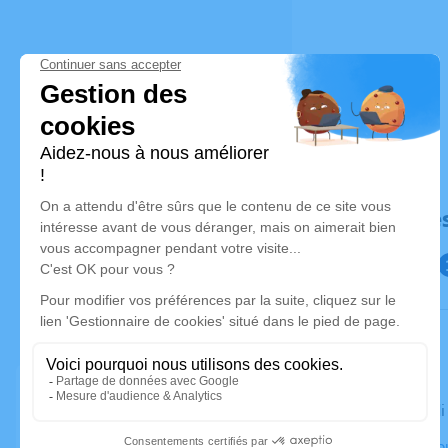
Déroulé de
Le vendred
Église, le 