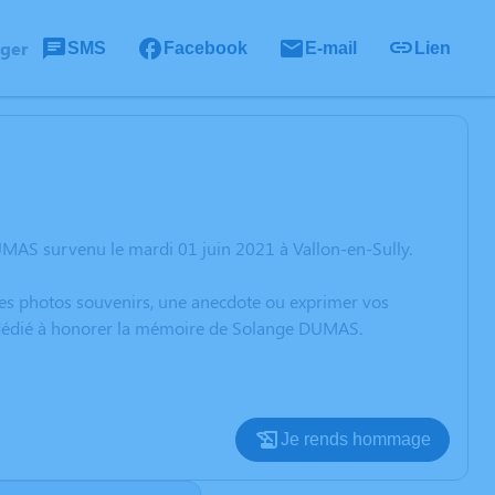
ager
SMS
Facebook
E-mail
Lien
MAS survenu le mardi 01 juin 2021 à Vallon-en-Sully.
 des photos souvenirs, une anecdote ou exprimer vos
on dédié à honorer la mémoire de Solange DUMAS.
Je rends hommage