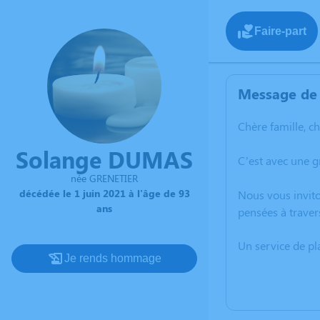
Faire-part
Message de 
Chère famille, c
Solange DUMAS
C’est avec une 
née GRENETIER
décédée le 1 juin 2021 à l'âge de 93
Nous vous invito
ans
pensées à traver
Un service de p
Je rends hommage