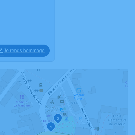
Je rends hommage
2
1