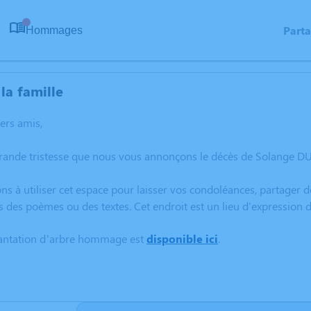
Part
Hommages
0
la famille
hers amis,
grande tristesse que nous vous annonçons le décès de Solange DU
ns à utiliser cet espace pour laisser vos condoléances, partager
s des poèmes ou des textes. Cet endroit est un lieu d'expressi
lantation d’arbre hommage est
disponible ici
.