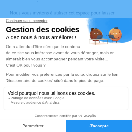
Nous vous invitons à utiliser cet espace pour laisser
vos condoléances, partager des photos souvenirs, une
anecdote ou exprimer vos pensées à travers des
poèmes ou des textes. Cet endroit est un lieu
d'expression dédié à honorer la mémoire de Serge
LANGLOIS.
Un service de plantation d’arbre hommage est
disponible ici
.
Je rends hommage
Cérémonie religieuse
vendredi 23 janvier 2026 à 14h30
8
Église de Clugnat
23270 Clugnat
Faire-part
Hommages