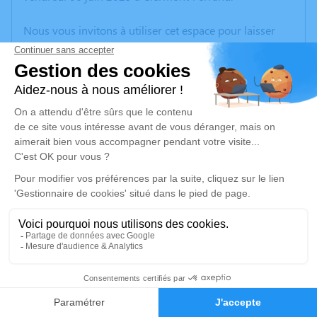
Nous vous invitons à utiliser cet espace pour laisser
vos condoléances, partager des photos souvenirs, une
anecdote ou exprimer vos pensées à travers des
poèmes ou des textes. Cet endroit est un lieu
d'expression dédié à honorer la mémoire de Sébastien
MANOUX.
Un service de plantation d’arbre hommage est
disponible ici
.
Je rends hommage
Cérémonie civile
Ce service se déroulera dans l'intimité familiale
2
Faire-part
Hommages
Je rends hommage