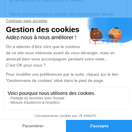
Nous vous invitons à utiliser cet espace pour laisser
vos condoléances, partager des photos souvenirs, une
anecdote ou exprimer vos pensées à travers des
poèmes ou des textes. Cet endroit est un lieu
d'expression dédié à honorer la mémoire de Sandrine
LAUMONIER.
Un service de plantation d’arbre hommage est
disponible ici
.
Je rends hommage
Cérémonie religieuse
jeudi 28 mars 2024 à 15h00
7
Église Saint Etienne de Villebret
03310 Villebret
Faire-part
Hommages