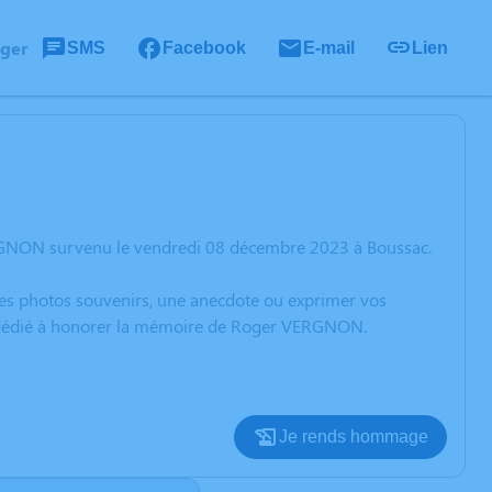
ager
SMS
Facebook
E-mail
Lien
ERGNON survenu le vendredi 08 décembre 2023 à Boussac.
 des photos souvenirs, une anecdote ou exprimer vos
on dédié à honorer la mémoire de Roger VERGNON.
Je rends hommage