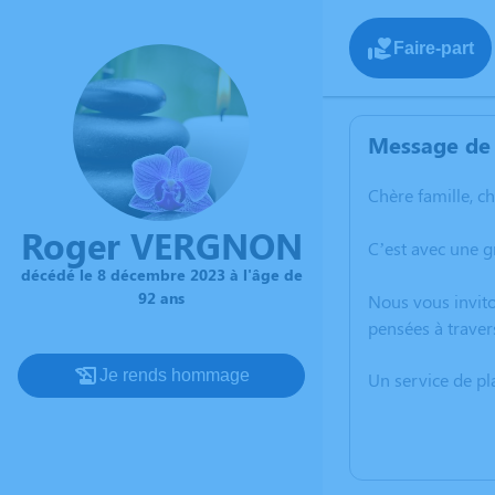
Faire-part
Message de 
Chère famille, c
Roger VERGNON
C’est avec une 
décédé le 8 décembre 2023 à l'âge de
92 ans
Nous vous invito
pensées à traver
Je rends hommage
Un service de p