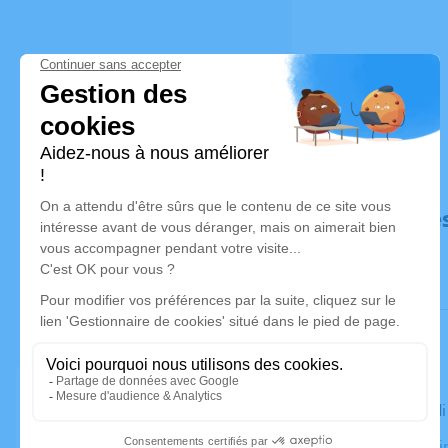
Déroulé de
Le mercred
Mairie - Sai