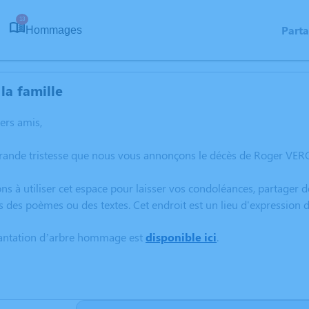
13
Part
Hommages
la famille
hers amis,
grande tristesse que nous vous annonçons le décès de Roger V
ns à utiliser cet espace pour laisser vos condoléances, partager
s des poèmes ou des textes. Cet endroit est un lieu d'expressi
lantation d’arbre hommage est
disponible ici
.