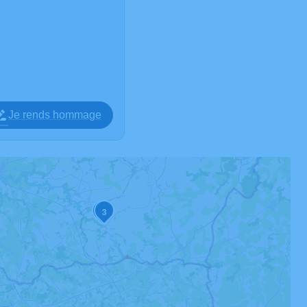
Je rends hommage
2
3