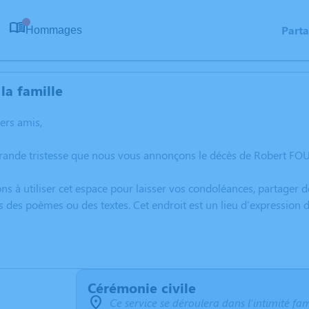
Part
Hommages
0
la famille
hers amis,
grande tristesse que nous vous annonçons le décès de Robert FO
ns à utiliser cet espace pour laisser vos condoléances, partager
s des poèmes ou des textes. Cet endroit est un lieu d'expressi
Cérémonie civile
Ce service se déroulera dans l'intimité fam