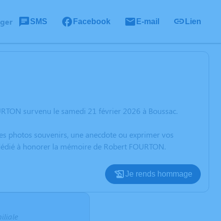
ager
SMS
Facebook
E-mail
Lien
URTON survenu le samedi 21 février 2026 à Boussac.
 des photos souvenirs, une anecdote ou exprimer vos
on dédié à honorer la mémoire de Robert FOURTON.
Je rends hommage
iliale