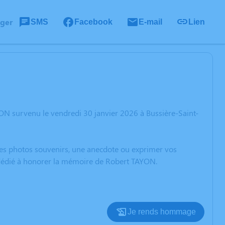
ager
SMS
Facebook
E-mail
Lien
ON survenu le vendredi 30 janvier 2026 à Bussière-Saint-
 des photos souvenirs, une anecdote ou exprimer vos
n dédié à honorer la mémoire de Robert TAYON.
Je rends hommage