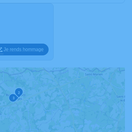
Je rends hommage
2
3