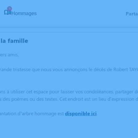
6
Part
Hommages
la famille
hers amis,
rande tristesse que nous vous annonçons le décès de Robert TAY
ns à utiliser cet espace pour laisser vos condoléances, partager
s des poèmes ou des textes. Cet endroit est un lieu d'expressio
lantation d’arbre hommage est
disponible ici
.