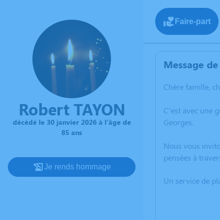
Faire-part
Message de 
Chère famille, c
Robert TAYON
C’est avec une g
Georges.
décédé le 30 janvier 2026 à l'âge de
85 ans
Nous vous invito
pensées à traver
Je rends hommage
Un service de p