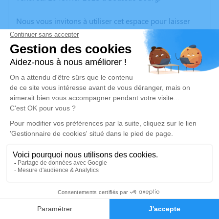
Nous vous invitons à utiliser cet espace pour laisser
vos condoléances, partager des photos souvenirs, une
anecdote ou exprimer vos pensées à travers des
poèmes ou des textes. Cet endroit est un lieu
d'expression dédié à honorer la mémoire de Robert
BOURDEAU.
Un service de plantation d’arbre hommage est
disponible ici
.
Je rends hommage
Cérémonie religieuse
mardi 14 février 2023 à 14h30
3
Église de Boussac-Bourg
23600 Boussac-Bourg
Faire-part
Hommages