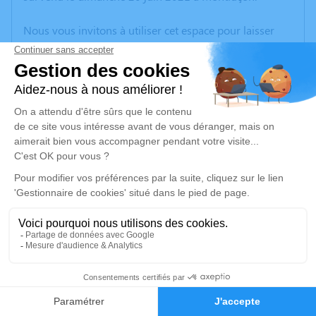
Nous vous invitons à utiliser cet espace pour laisser
vos condoléances, partager des photos souvenirs, une
anecdote ou exprimer vos pensées à travers des
poèmes ou des textes. Cet endroit est un lieu
d'expression dédié à honorer la mémoire de Robert
ALLAGUILLEMETTE.
Un service de plantation d’arbre hommage est
disponible ici
.
Je rends hommage
Cérémonie civile
jeudi 24 juin 2021 à 15h30
1
Cimetiere de Malleret-Boussac
Le Bourg
Faire-part
Hommages
23600 Malleret-Boussac