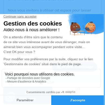
Nous vous invitons à utiliser cet espace pour laisser
vos condoléances, partager des photos souvenirs, une
anecdote ou exprimer vos pensées à travers des
poèmes ou des textes. Cet endroit est un lieu
d'expression dédié à honorer la mémoire de Renée
NIGRON.
Un service de plantation d’arbre hommage est
disponible ici
.
Je rends hommage
Cérémonie religieuse
jeudi 02 octobre 2025 à 15h00
9
Église de Saint-Dizier-les-Domaines
23270 Saint-Dizier-les-Domaines
Faire-part
Hommages