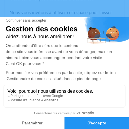
Nous vous invitons à utiliser cet espace pour laisser
vos condoléances, partager des photos souvenirs, une
anecdote ou exprimer vos pensées à travers des
poèmes ou des textes. Cet endroit est un lieu
d'expression dédié à honorer la mémoire de René
FERRANDON.
Un service de plantation d’arbre hommage est
disponible ici
.
Je rends hommage
Cérémonie religieuse
vendredi 29 septembre 2023 à 15h00
4
Église de Boussac
23600 Boussac
Faire-part
Hommages