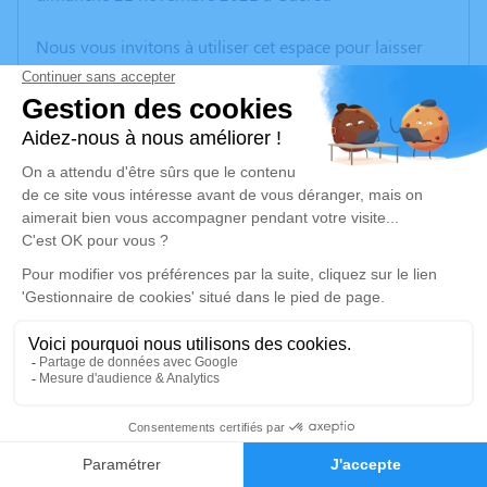
Nous vous invitons à utiliser cet espace pour laisser
vos condoléances, partager des photos souvenirs, une
anecdote ou exprimer vos pensées à travers des
poèmes ou des textes. Cet endroit est un lieu
d'expression dédié à honorer la mémoire de
Raymonde AUGER.
Un service de plantation d’arbre hommage est
disponible ici
.
Je rends hommage
Cérémonie religieuse
mercredi 24 novembre 2021 à 11h00
1
Église de Tercillat
23350 Tercillat
Faire-part
Hommages