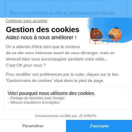
Nous vous invitons à utiliser cet espace pour laisser
vos condoléances, partager des photos souvenirs, une
anecdote ou exprimer vos pensées à travers des
poèmes ou des textes. Cet endroit est un lieu
d'expression dédié à honorer la mémoire de Ramiro
VIEIRA DE LEMOS.
Un service de plantation d’arbre hommage est
disponible ici
.
Je rends hommage
Cérémonie religieuse
jeudi 23 avril 2026 à 10h00
3
Église Notre Dame de Montluçon
Place Notre-Dame
Faire-part
Hommages
03100 Montluçon