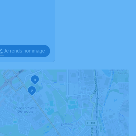
Je rends hommage
3
2