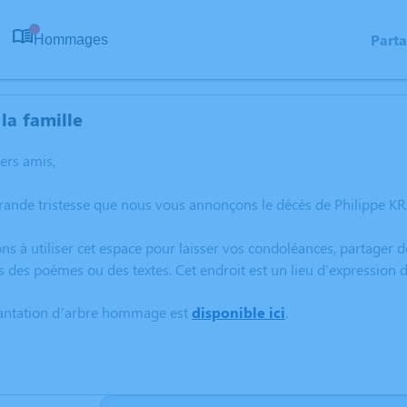
Part
Hommages
0
la famille
hers amis,
grande tristesse que nous vous annonçons le décès de Philippe K
ns à utiliser cet espace pour laisser vos condoléances, partager
s des poèmes ou des textes. Cet endroit est un lieu d'expressio
lantation d’arbre hommage est
disponible ici
.