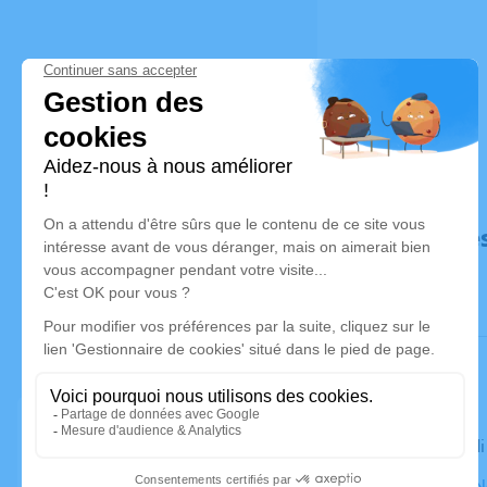
Déroulé de
Le mercred
Cimetière N