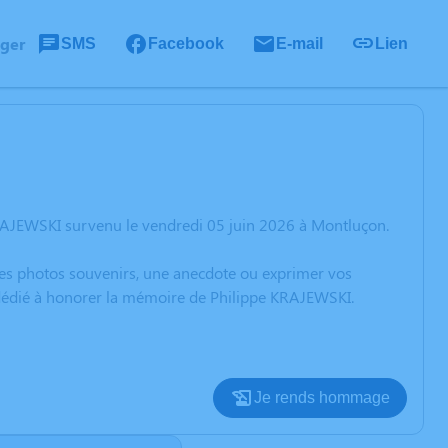
ager
SMS
Facebook
E-mail
Lien
RAJEWSKI survenu le vendredi 05 juin 2026 à Montluçon.
 des photos souvenirs, une anecdote ou exprimer vos
n dédié à honorer la mémoire de Philippe KRAJEWSKI.
Je rends hommage