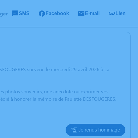
ager
SMS
Facebook
E-mail
Lien
DESFOUGERES survenu le mercredi 29 avril 2026 à La
 des photos souvenirs, une anecdote ou exprimer vos
n dédié à honorer la mémoire de Paulette DESFOUGERES.
Je rends hommage