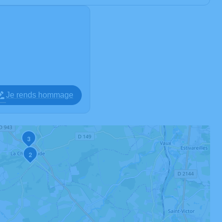
Je rends hommage
3
2