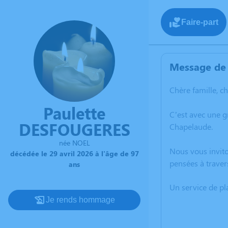
Faire-part
Message de 
Chère famille, c
Paulette
C’est avec une 
DESFOUGERES
Chapelaude.
née NOEL
Nous vous invito
décédée le 29 avril 2026 à l'âge de 97
pensées à traver
ans
Un service de p
Je rends hommage