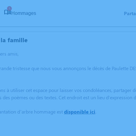
1
Part
Hommages
la famille
hers amis,
grande tristesse que nous vous annonçons le décès de Paulette 
ns à utiliser cet espace pour laisser vos condoléances, partager
s des poèmes ou des textes. Cet endroit est un lieu d'expressio
lantation d’arbre hommage est
disponible ici
.