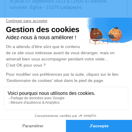
le jeudi 07 septembre 2023 à 11h00 à l'adresse
suivante : Église - 23270 Ladapeyre.
Un service de plantation d’arbre hommage est
disponible ici
.
Je rends hommage
Cérémonie religieuse
jeudi 07 septembre 2023 à 11h00
Église de Ladapeyre
23270 Ladapeyre
Je rends hommage
Déroulé des obsèques
3
Faire-part
Hommages
Repos en salon funéraire