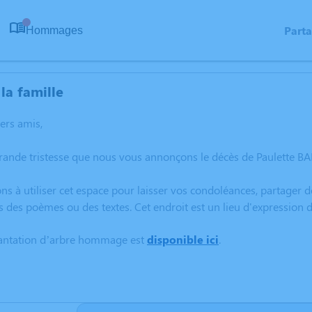
Part
Hommages
0
la famille
hers amis,
rande tristesse que nous vous annonçons le décès de Paulette BA
ns à utiliser cet espace pour laisser vos condoléances, partager
s des poèmes ou des textes. Cet endroit est un lieu d'expression
lantation d’arbre hommage est
disponible ici
.