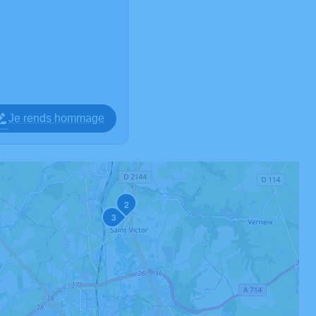
Je rends hommage
2
3