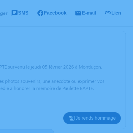
ager
SMS
Facebook
E-mail
Lien
PTE survenu le jeudi 05 février 2026 à Montluçon.
 des photos souvenirs, une anecdote ou exprimer vos
 dédié à honorer la mémoire de Paulette BAPTE.
Je rends hommage