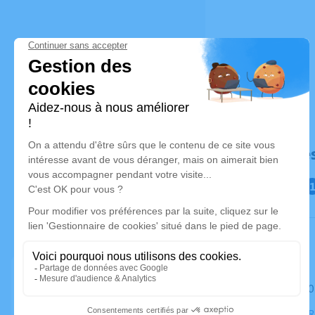
Déroulé de
Le mardi 1
Cimetière, R