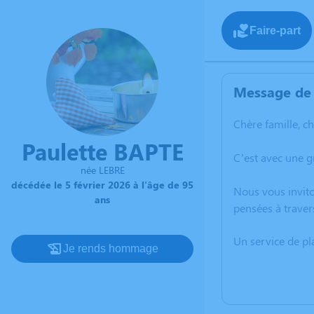
Faire-part
Message de 
Chère famille, c
Paulette BAPTE
C’est avec une g
née LEBRE
décédée le 5 février 2026 à l'âge de 95
Nous vous invito
ans
pensées à traver
Un service de p
Je rends hommage