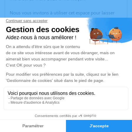
Nous vous invitons à utiliser cet espace pour laisser
vos condoléances, partager des photos souvenirs, une
anecdote ou exprimer vos pensées à travers des
poèmes ou des textes. Cet endroit est un lieu
d'expression dédié à honorer la mémoire de Patrick
MAS.
Un service de plantation d’arbre hommage est
disponible ici
.
Je rends hommage
Cérémonie religieuse
mardi 25 mars 2025 à 10h00
34
Eglise Saint-Pierre de Montluçon
Place Saint-Pierre
Faire-part
Hommages
03100 Montluçon