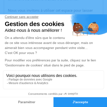
Nous vous invitons à utiliser cet espace pour laisser
vos condoléances, partager des photos souvenirs, une
anecdote ou exprimer vos pensées à travers des
poèmes ou des textes. Cet endroit est un lieu
d'expression dédié à honorer la mémoire d’Odette
PATEYRON.
Un service de plantation d’arbre hommage est
disponible ici
.
Je rends hommage
Cérémonie religieuse
vendredi 05 janvier 2024 à 10h30
14
Église de Boussac
23600 Boussac
Faire-part
Hommages