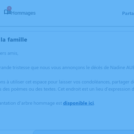
6
Part
Hommages
la famille
hers amis,
grande tristesse que nous vous annonçons le décès de Nadine A
ns à utiliser cet espace pour laisser vos condoléances, partager
s des poèmes ou des textes. Cet endroit est un lieu d'expressio
lantation d’arbre hommage est
disponible ici
.