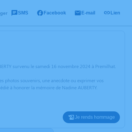
ager
SMS
Facebook
E-mail
Lien
UBERTY survenu le samedi 16 novembre 2024 à Premilhat.
 des photos souvenirs, une anecdote ou exprimer vos
n dédié à honorer la mémoire de Nadine AUBERTY.
Je rends hommage