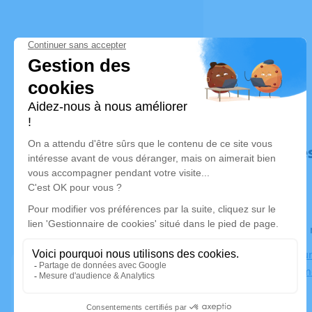
Déroulé de
Le lundi 2
Crématorium
03410 Dom