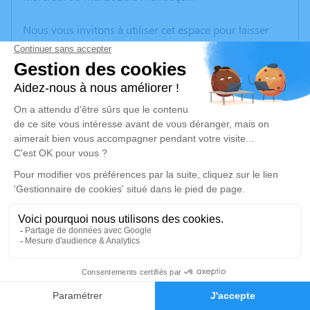
Nous vous invitons à utiliser cet espace pour laisser
vos condoléances, partager des photos souvenirs, une
anecdote ou exprimer vos pensées à travers des
poèmes ou des textes. Cet endroit est un lieu
d'expression dédié à honorer la mémoire de Monique
VACHON.
Un service de plantation d’arbre hommage est
disponible ici
.
Je rends hommage
Cérémonie religieuse
mardi 12 mai 2026 à 10h00
2
Église Notre Dame de Montluçon
Place Notre-Dame
Faire-part
Hommages
03100 Montluçon