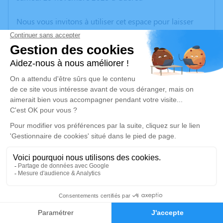
Nous vous invitons à utiliser cet espace pour laisser
vos condoléances, partager des photos souvenirs, une
anecdote ou exprimer vos pensées à travers des
poèmes ou des textes. Cet endroit est un lieu
d'expression dédié à honorer la mémoire de Monique
CARTON.
Un service de plantation d’arbre hommage est
disponible ici
.
Je rends hommage
Cérémonie civile
mercredi 03 décembre 2025 à 16h00
8
Crématorium de Montluçon de Domérat
70 Avenue Ambroise Croizat
Faire-part
Hommages
03410 Domérat