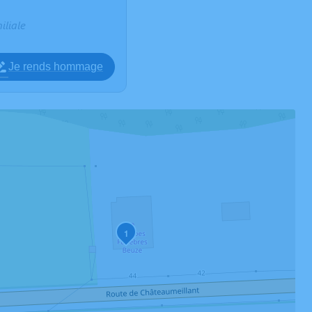
iliale
Je rends hommage
1