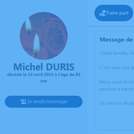
Faire-part
Message de 
Chère famille, c
Michel DURIS
C’est avec une g
décédé le 13 avril 2022 à l'âge de 83
ans
Nous vous invito
pensées à traver
Je rends hommage
Un service de p