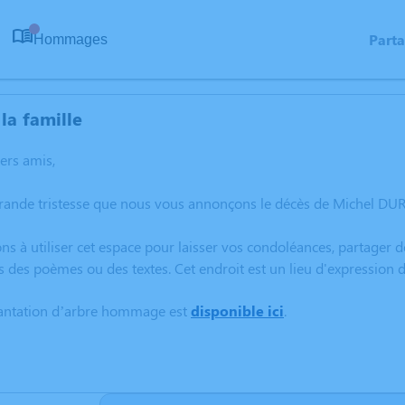
Part
Hommages
0
la famille
hers amis,
rande tristesse que nous vous annonçons le décès de Michel DURI
ns à utiliser cet espace pour laisser vos condoléances, partager
s des poèmes ou des textes. Cet endroit est un lieu d'expression
lantation d’arbre hommage est
disponible ici
.