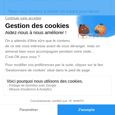
Nous vous invitons à utiliser cet espace pour laisser
vos condoléances, partager des photos souvenirs, une
anecdote ou exprimer vos pensées à travers des
poèmes ou des textes. Cet endroit est un lieu
d'expression dédié à honorer la mémoire de Michel
MARTIN.
Un service de plantation d’arbre hommage est
disponible ici
.
Je rends hommage
Cérémonie religieuse
lundi 11 août 2025 à 10h00
2
Église Saint Julien de Treignat
03380 Treignat
Faire-part
Hommages