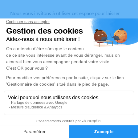
Nous vous invitons à utiliser cet espace pour laisser
vos condoléances, partager des photos souvenirs, une
anecdote ou exprimer vos pensées à travers des
poèmes ou des textes. Cet endroit est un lieu
d'expression dédié à honorer la mémoire de Michel
GUILLEMAIN.
Un service de plantation d’arbre hommage est
disponible ici
.
Je rends hommage
Cérémonie religieuse
mercredi 16 août 2023 à 15h00
1
Église de Culan
18270 Culan
Faire-part
Hommages