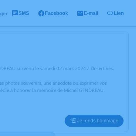
ager
SMS
Facebook
E-mail
Lien
ENDREAU survenu le samedi 02 mars 2024 à Desertines.
 des photos souvenirs, une anecdote ou exprimer vos
on dédié à honorer la mémoire de Michel GENDREAU.
Je rends hommage