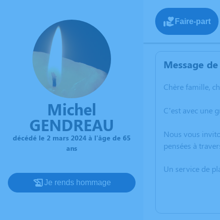
Faire-part
Message de 
Chère famille, c
Michel
C’est avec une 
GENDREAU
Nous vous invito
décédé le 2 mars 2024 à l'âge de 65
pensées à traver
ans
Un service de p
Je rends hommage