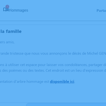
7
Part
Hommages
la famille
hers amis,
grande tristesse que nous vous annonçons le décès de Michel G
ns à utiliser cet espace pour laisser vos condoléances, partager
s des poèmes ou des textes. Cet endroit est un lieu d'expressi
lantation d’arbre hommage est
disponible ici
.