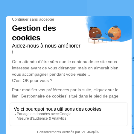
Déroulé de
Le mercred
Église, 183